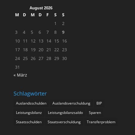
August 2026
M
D
M
D
F
S
S
1
2
3
4
5
6
7
8
9
10
11
12
13
14
15
16
17
18
19
20
21
22
23
24
25
26
27
28
29
30
31
« März
Schlagwörter
Auslandsschulden
Auslandsverschuldung
BIP
Leistungsbilanz
Leistungsbilanzsaldo
Sparen
Staatsschulden
Staatsverschuldung
Transferproblem